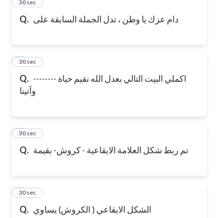
2
30 sec
دام عزك يا وطن ، تدل الجملة السابقة على
Q.
3
30 sec
اكملي البيت التالي بعدل الله نقيم حياة --------
Q.
وآتينا
4
30 sec
تم ربط شكل العلامة الايقاعية - كروش- بقيمة
Q.
5
30 sec
الشكل الايقاعي ( الكروش) يساوي
Q.