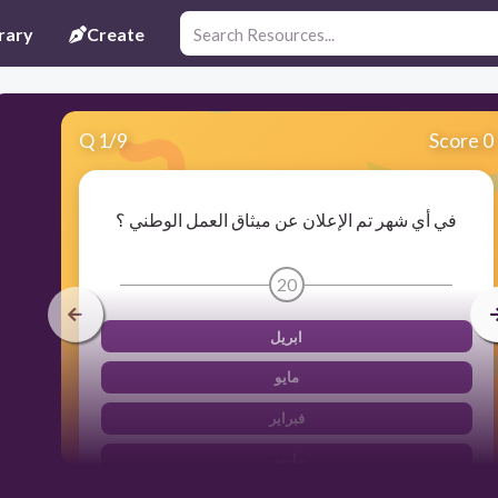
rary
Create
Q
1
/
9
Score 0
في أي شهر تم الإعلان عن ميثاق العمل الوطني ؟
20
ابريل
مايو
فبراير
مارس