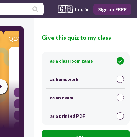
🇬🇧
Log in
Sign up FREE
Give this quiz to my class
Q
2
/
9
Score 0
في أي عام تمَّ ميثاق العمل الوطني ؟
as a classroom game
20
as homework
2000
as an exam
2003
2002
as a printed PDF
2001