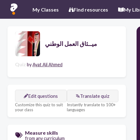
My Classes
Find resources
My Lib
ميــثاق العمل الوطني
Quiz
by
Ayat Ali Ahmed
Edit questions
Translate quiz
Customize this quiz to suit
Instantly translate to 100+
your class
languages
Measure skills
from any curriculum