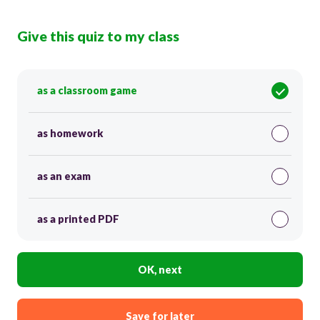
Give this quiz to my class
as a classroom game
as homework
as an exam
as a printed PDF
OK, next
Save for later