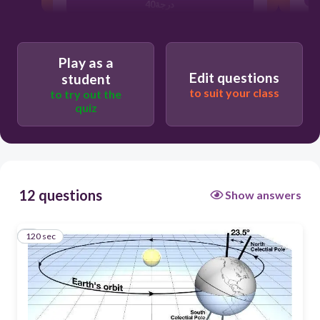
40درجة
23.5درجة
50درجة
Play as a
Edit questions
student
to suit your class
to try out the
quiz
12 questions
Show answers
120 sec
1