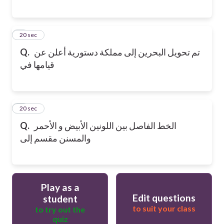
6
20 sec
تم تحويل البحرين إلى مملكة دستورية أعلن عن
Q.
قيامها في
7
20 sec
الخط الفاصل بين اللونين الأبيض و الأحمر
Q.
والمسنن مقسم إلى
Play as a
Edit questions
student
to suit your class
to try out the
quiz