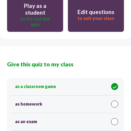
Play as a
Edit questions
student
to suit your class
to try out the
quiz
Give this quiz to my class
as a classroom game
as homework
as an exam