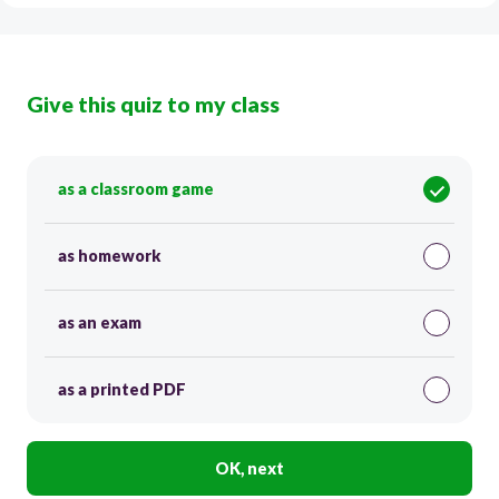
Give this quiz to my class
as a classroom game
as homework
as an exam
as a printed PDF
OK, next