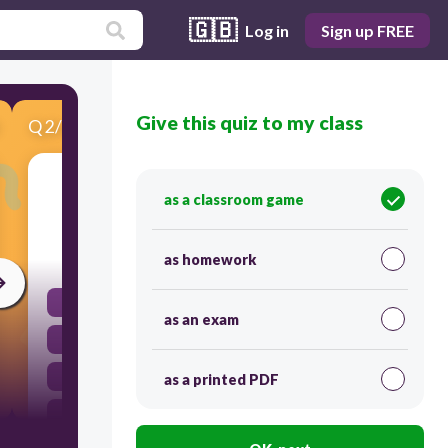
🇬🇧
Log in
Sign up FREE
Give this quiz to my class
Q
2
/
6
Score 0
علامة رفع نائب الفاعل في " قُرِأت القصائد " هي
as a classroom game
60
as homework
الضمة
as an exam
السكون
الواو
as a printed PDF
الألف