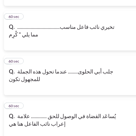
3
60 sec
Q.
...................................تخيري نائب فاعل مناسب
مما يلي " كُرِم
4
60 sec
Q.
جلب أبي الحلوى........ عندما تحول هذه الجملة
للمجهول تكون
5
60 sec
Q.
يُساعَد القضاة في الوصول للحق ............. علامة
إعراب نائب الفاعل هنا هي