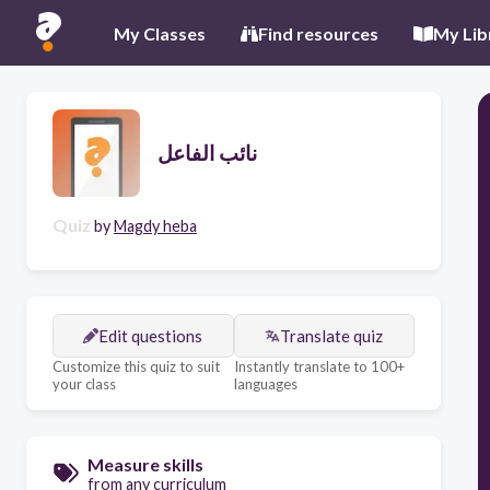
My Classes
Find resources
My Lib
نائب الفاعل
Quiz
by
Magdy heba
Edit questions
Translate quiz
Customize this quiz to suit
Instantly translate to 100+
your class
languages
Measure skills
from any curriculum