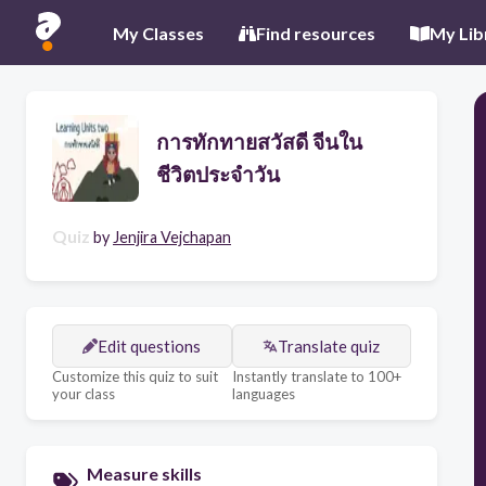
My Classes
Find resources
My Lib
การทักทายสวัสดี จีนใน
ชีวิตประจำวัน
Quiz
by
Jenjira Vejchapan
Edit questions
Translate quiz
Customize this quiz to suit
Instantly translate to 100+
your class
languages
Measure skills