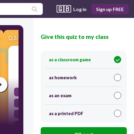
🇬🇧
Log in
Sign up FREE
Give this quiz to my class
Q
2
/
10
Score 0
จากข้อความเสียง มีความหมายว่าอะไร
as a classroom game
as homework
30
ยินดีที่ได้รู้จัก
as an exam
คุณสบายดีไหม
as a printed PDF
คุณชื่ออะไร
สวัสดี