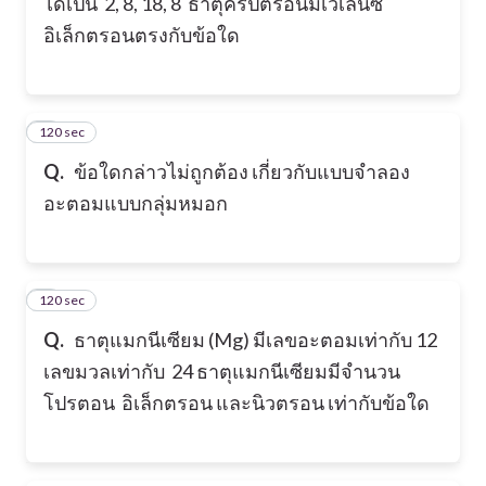
ได้เป็น 2, 8, 18, 8 ธาตุคริปตรอนมีเวเลนซ์
อิเล็กตรอนตรงกับข้อใด
120 sec
7
Q.
ข้อใดกล่าวไม่ถูกต้อง เกี่ยวกับแบบจำลอง
อะตอมแบบกลุ่มหมอก
120 sec
8
Q.
ธาตุแมกนีเซียม (Mg) มีเลขอะตอมเท่ากับ 12
เลขมวลเท่ากับ 24 ธาตุแมกนีเซียมมีจำนวน
โปรตอน อิเล็กตรอน และนิวตรอน เท่ากับข้อใด