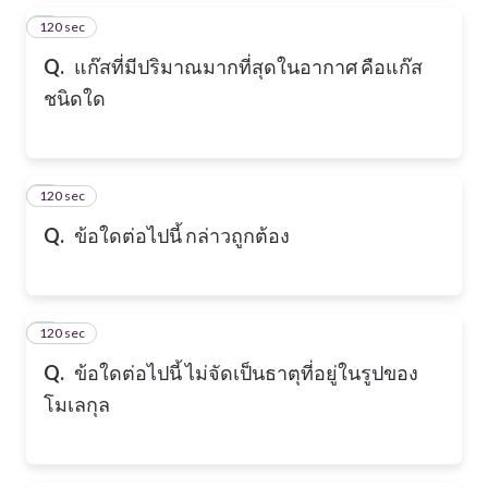
120 sec
2
Q.
แก๊สที่มีปริมาณมากที่สุดในอากาศ คือแก๊ส
ชนิดใด
120 sec
3
Q.
ข้อใดต่อไปนี้ กล่าวถูกต้อง
120 sec
4
Q.
ข้อใดต่อไปนี้ ไม่จัดเป็นธาตุที่อยู่ในรูปของ
โมเลกุล