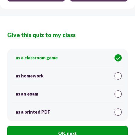
Give this quiz to my class
as a classroom game
as homework
as an exam
as a printed PDF
OK, next