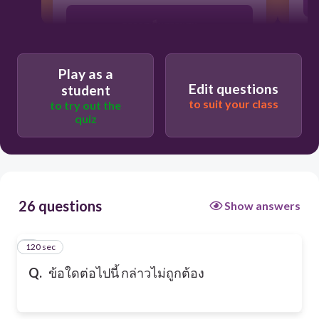
อากาศเป็นสารผสม
Play as a
อะตอมเป็นอนุภาคที่เล็กที่สุดของสารที่อยู่
Edit questions
student
ในธรรมชาติได้
to suit your class
to try out the
quiz
โปรตอน นิวตรอน และอิเล็กตรอนเป็นองค์
ประกอบภายในอะตอม
26 questions
Show answers
120 sec
1
Q.
ข้อใดต่อไปนี้ กล่าวไม่ถูกต้อง