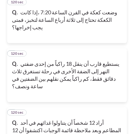
120 sec
6
وضعت كعكة في الفرن الساعة 7:20 ،إذا كانت
Q.
الكعكة تحتاج إلى ثلاثة أرباع الساعة لتخبز، فمتى
يجب إخراجها؟
120 sec
7
يستطيع قارب أن ينقل 18 راكباً من إحدى ضفتي
Q.
النهر إلى الضفة الأخرى في رحلة تستغرق ثلاث
دقائق فقط، كم راكباً يمكن نقلهم بين الضفتين في
ساعة ونصف؟
120 sec
8
أراد 12 شخصاً أن يتناولوا غدائهم في أحد
Q.
المطاعم وبعد ملاحظة قائمة الوجبات اكتشفوا أن 12