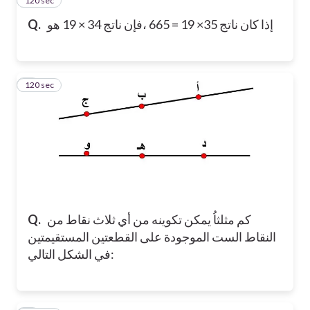
120 sec
4
إذا كان ناتج 35× 19 = 665 ،فإن ناتج 34 × 19 هو
Q.
120 sec
5
كم مثلثاُ يمكن تكوينه من أي ثلاث نقاط من
Q.
النقاط الست الموجودة على القطعتين المستقيمتين
في الشكل التالي: