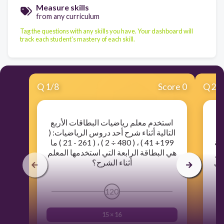
Measure skills
from any curriculum
Tag the questions with any skills you have. Your dashboard will
track each student's mastery of each skill.
Q
1
/
8
Score 0
Q
2
/
استخدم معلم رياضيات البطاقات الأربع
التالية أثناء شرح أحد دروس الرياضيات: (
مة
199+ 41 ) ، ( 480 ÷ 2 ) ، ( 261 - 21 ) ما
لها هو
هي البطاقة الرابعة التي استخدمها المعلم
لى
أثناء الشرح؟
120
15 × 16