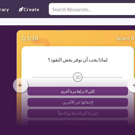
rary
Create
Q
1
/
10
Score 0
لماذا يجب أن نوفر بعض النقود؟
30
لكي لا نراها مرة أخرى
لإخفائها عن الآخرين
لشراء أشياء نحتاجها لاحقاً
لإنفاقها كلها الآن