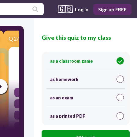
🇬🇧
Log in
Sign up FREE
Give this quiz to my class
Q
2
/
10
Score 0
كيف يمكننا التوفير في مصروفاتنا؟
as a classroom game
30
as homework
نشتري الأشياء التي نحتاجها فقط
as an exam
نشتري كل شيء نراه
نشتري أشياء لا نحتاجها
as a printed PDF
نأخذ نقود الآخرين