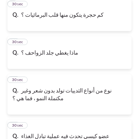
9
30 sec
كم حجرة يتكون منها قلب البرمائيات ؟
Q.
10
30 sec
ماذا يغطي جلد الزواحف ؟
Q.
11
30 sec
نوع من أنواع الثدييات تولد بدون شعر وغير
Q.
مكتملة النمو ، فما هي ؟
12
30 sec
عضو كيسي تحدث فيه عملية تبادل الغذاء
Q.