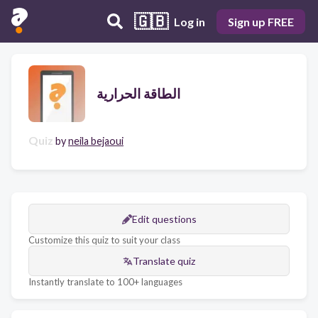
🇬🇧
Log in
Sign up FREE
الطاقة الحرارية
Quiz
by
neila bejaoui
Edit questions
Customize this quiz to suit your class
Translate quiz
Instantly translate to 100+ languages