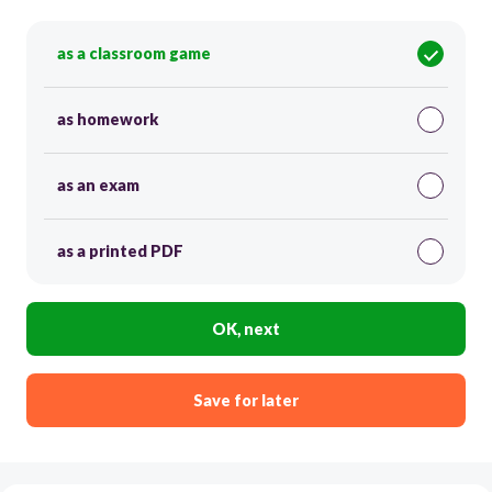
as a classroom game
as homework
as an exam
as a printed PDF
OK, next
Save for later