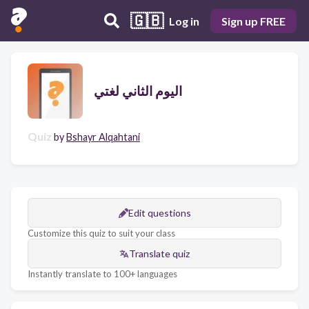
🇬🇧
Log in
Sign up FREE
اليوم الثاني لغتي
Quiz
by
Bshayr Alqahtani
Edit questions
Customize this quiz to suit your class
Translate quiz
Instantly translate to 100+ languages