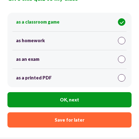
as a classroom game
as homework
as an exam
as a printed PDF
OK, next
Save for later