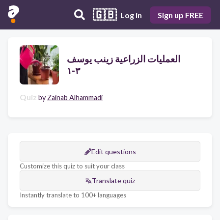
🇬🇧
Log in
Sign up FREE
العمليات الزراعية زينب يوسف
٣-١
Quiz
by
Zainab Alhammadi
Edit questions
Customize this quiz to suit your class
Translate quiz
Instantly translate to 100+ languages