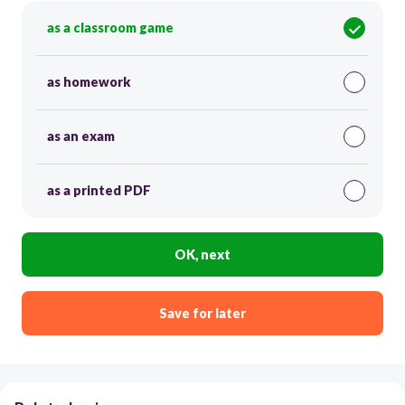
as a classroom game
as homework
as an exam
as a printed PDF
OK, next
Save for later