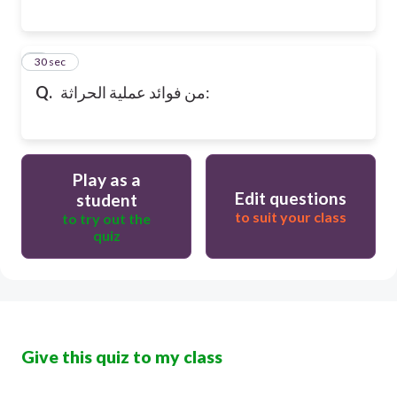
6
30 sec
من فوائد عملية الحراثة:
Q.
Play as a
Edit questions
student
to suit your class
to try out the
quiz
Give this quiz to my class