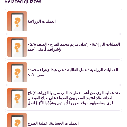
Related quizzes
العمليات الزراعية
العمليات الزراعية - إعداد: مريم محمد الفرج - الصف 2/6 -
بإشراف: أ. منى أحمد
العمليات الزراعية / عمل الطالبة : تقى عبدالزهراء محمد /
الصف : 3-6
تعد عملية الري من أهم العمليات التي تمر بها الزراعة لإنتاج
الغذاء، وقد اعتمد المصريون القدماء على حياة الفيضان
لري محاصيلهم ، وقد طوروا أدواتهم وشيَّدُوا التَّرَعَ لنقل
مياه النيل إلى الأراضي البعيدة، وقد تطورت عمليات الري
كثيرا، وبالفعل بدأ بعض المزارعين الآن في تحويل أراضيهم
للري الحديث بدلًا من الري بالغمر، ومن الطرائق الحديثة
العمليات الحسابية: عملية الطرح
للري: الري بالتنقيط، والري بالرش ، وهذه الطرائق لا