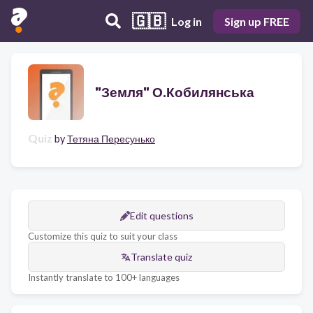
🇬🇧
Log in
Sign up FREE
"Земля" О.Кобилянська
Quiz
by
Тетяна Пересунько
Edit questions
Customize this quiz to suit your class
Translate quiz
Instantly translate to 100+ languages