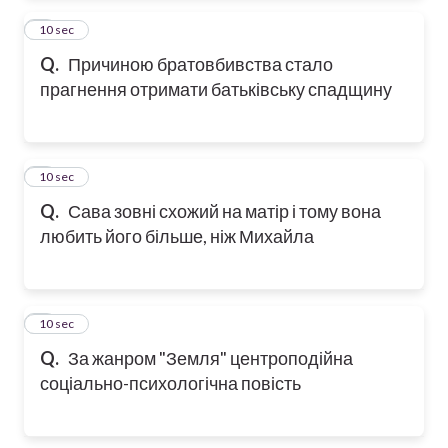
2
10 sec
Q.
Причиною братовбивства стало
прагнення отримати батьківську спадщину
3
10 sec
Q.
Сава зовні схожий на матір і тому вона
любить його більше, ніж Михайла
4
10 sec
Q.
За жанром "Земля" центроподійна
соціально-психологічна повість