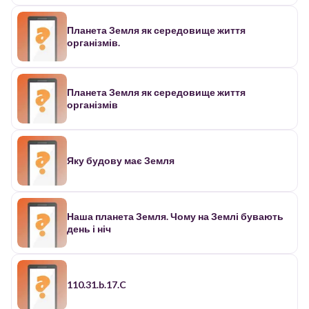
Планета Земля як середовище життя
організмів.
Планета Земля як середовище життя
організмів
Яку будову має Земля
Наша планета Земля. Чому на Землі бувають
день і ніч
110.31.b.17.C