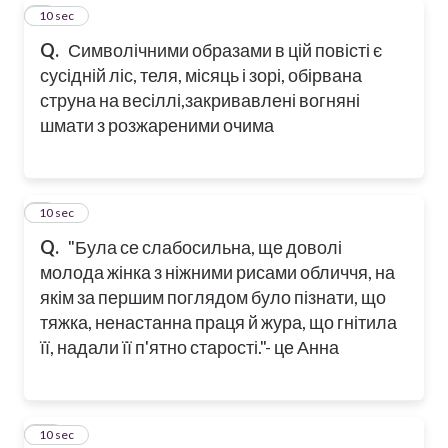
8
10 sec
Q.
Символічними образами в цій повісті є
сусідній ліс, теля, місяць і зорі, обірвана
струна на весіллі,закривавлені вогняні
шмати з розжареними очима
9
10 sec
Q.
"Була се слабосильна, ще доволі
молода жінка з ніжними рисами обличчя, на
якім за першим поглядом було пізнати, що
тяжка, ненастанна праця й жура, що гнітила
її, надали її п'ятно старості."- це Анна
10
10 sec