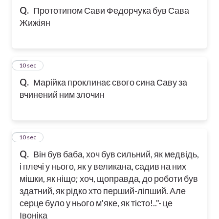
Q.
Прототипом Сави Федорчука був Сава
Жижіян
11
10 sec
Q.
Марійка проклинає свого сина Саву за
вчинений ним злочин
12
10 sec
Q.
Він був баба, хоч був сильний, як медвідь,
і плечі у нього, як у великана, садив на них
мішки, як ніщо; хоч, щоправда, до роботи був
здатний, як рідко хто перший-ліпший. Але
серце було у нього м'яке, як тісто!.."- це
Івоніка