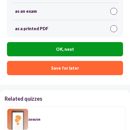
as an exam
as a printed PDF
OK, next
Save for later
Related quizzes
земля