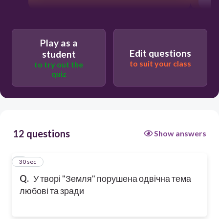
Play as a
Edit questions
student
to suit your class
to try out the
quiz
12 questions
Show answers
1
30 sec
Q.
У творі "Земля" порушена одвічна тема
любові та зради