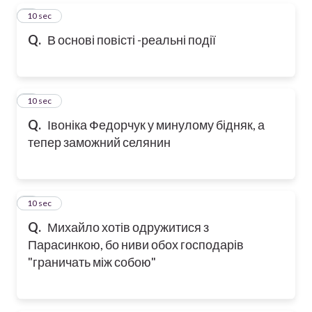
5
10 sec
Q.
В основі повісті -реальні події
6
10 sec
Q.
Івоніка Федорчук у минулому бідняк, а
тепер заможний селянин
7
10 sec
Q.
Михайло хотів одружитися з
Парасинкою, бо ниви обох господарів
"граничать між собою"