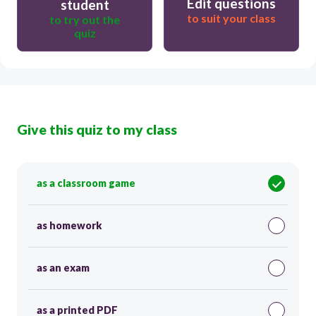
Edit questions
student
to suit your class
to try out the
quiz
Give this quiz to my class
as a classroom game
as homework
as an exam
as a printed PDF