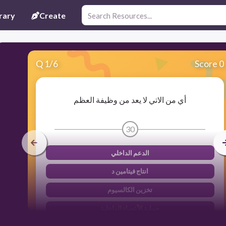
rary
Create
Q
1
/
6
Score 0
أي من الاتي لا يعد من وظيفة العظم
30
الدعم الداخلي
انتاج فيتامين د
تخزين الكالسيوم
حماية الأعضاء الداخلية