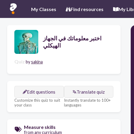
My Classes
Find resources
My Lib
اختبر معلوماتك في الجهاز
الهيكلي
Quiz
by
sakina
Edit questions
Translate quiz
Customize this quiz to suit
Instantly translate to 100+
your class
languages
Measure skills
from any curriculum