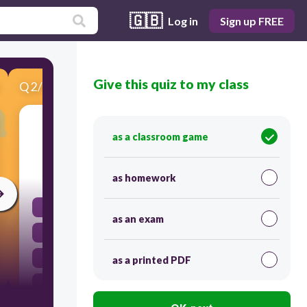
🇬🇧
Log in
Sign up FREE
Give this quiz to my class
Q
2
/
6
Score 0
اي المصطلحات الاتية غير متطابقة
as a classroom game
30
as homework
الجمجمة - الدرزات
as an exam
الركبة - المفصل الرزي
الكتف -- المفصل الكروي
as a printed PDF
الرسغ - المفصل المداري