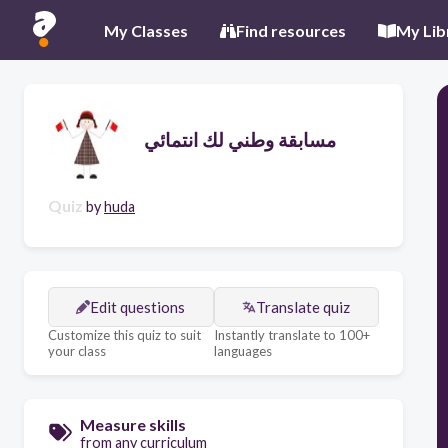
My Classes
Find resources
My Lib
مسابقة وطني لك انتمائي
Quiz
by
huda
Edit questions
Translate quiz
Customize this quiz to suit
Instantly translate to 100+
your class
languages
Measure skills
from any curriculum