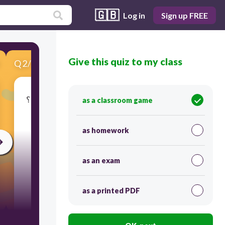
🇬🇧
Log in
Sign up FREE
Give this quiz to my class
Q
2
/
10
Score 0
في أي عام تم إفتتاح جسر الشيخ عيسى بن سلمان؟
as a classroom game
as homework
as an exam
as a printed PDF
30