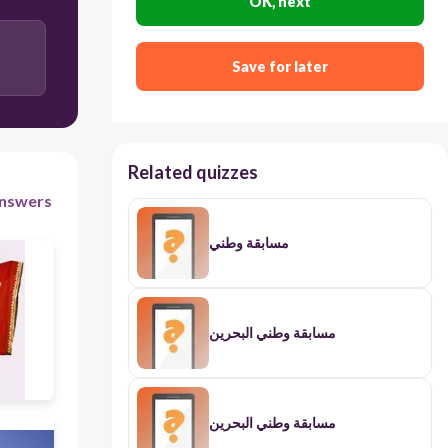
OK, next
1999م
2004م
Save for later
2002م
1997م
Related quizzes
nswers
مسابقة وطني
مسابقة وطني البحرين
مسابقة وطني البحرين