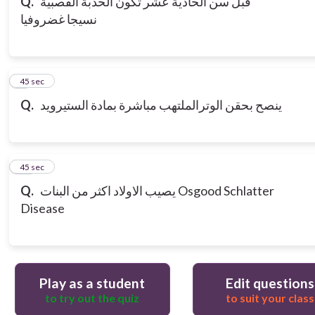
قبل سن الحادية عشر تكون الحدبة القصبية
Q.
نسيجا غضروفيا
9
45 sec
ينصح بحقن الوترالملتهب مباشرة بمادة الستيرويد
Q.
10
45 sec
يصيب الاولاد اكثر من البنات Osgood Schlatter
Q.
Disease
Play as a student
Edit questions
to try out the quiz
to suit your class