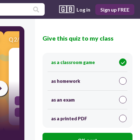
🇬🇧
Log in
Sign up FREE
Give this quiz to my class
Q
2
/
10
Score 0
اكثر منطقة يحث فيه التهب في الوتر الرضفي هو
as a classroom game
منطقة اندغام الوتر مع الحدبة القصبية
as homework
45
as an exam
خطأ
صح
as a printed PDF