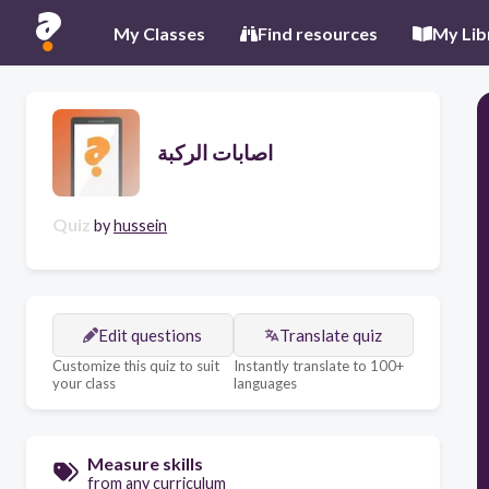
My Classes
Find resources
My Lib
اصابات الركبة
Quiz
by
hussein
Edit questions
Translate quiz
Customize this quiz to suit
Instantly translate to 100+
your class
languages
Measure skills
from any curriculum