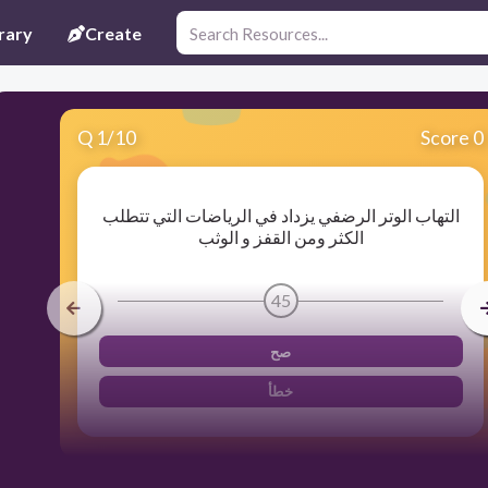
rary
Create
Q
1
/
10
Score 0
التهاب الوتر الرضفي يزداد في الرياضات التي تتطلب
الكثر ومن القفز و الوثب
45
صح
خطأ