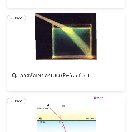
3
30 sec
Q.
การหักเหของแสง (Refraction)
4
30 sec