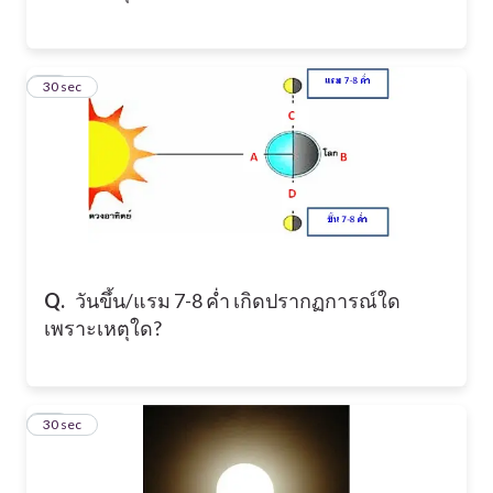
40
30 sec
Q.
วันขึ้น/แรม 7-8 ค่ำ เกิดปรากฏการณ์ใด
เพราะเหตุใด?
41
30 sec