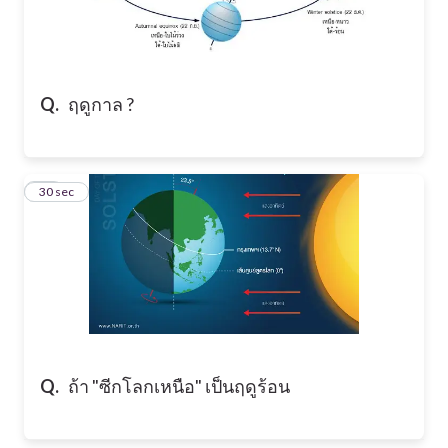
Q.
ฤดูกาล ?
27
30 sec
Q.
ถ้า "ซีกโลกเหนือ" เป็นฤดูร้อน