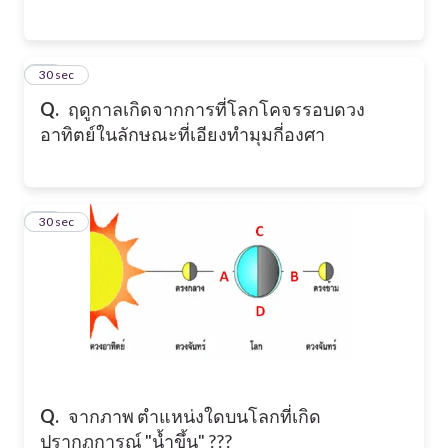
49
30 sec
Q.
ฤดูกาลเกิดจากการที่โลกโคจรรอบดวง
อาทิตย์ในลักษณะที่เอียงทำมุมกี่องศา
50
30 sec
Q.
จากภาพ ตำแหน่งใดบนโลกที่เกิด
ปรากฏการณ์ "น้ำขึ้น" ???