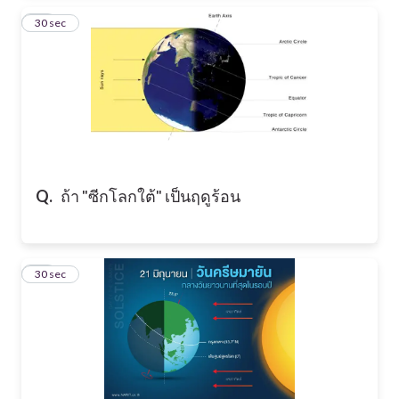
28
30 sec
Q.
ถ้า "ซีกโลกใต้" เป็นฤดูร้อน
29
30 sec