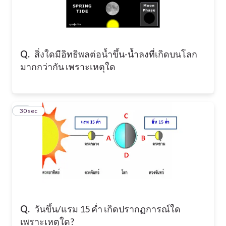
Q.
สิ่งใดมีอิทธิพลต่อน้ำขึ้น-น้ำลงที่เกิดบนโลก
มากกว่ากัน เพราะเหตุใด
39
30 sec
Q.
วันขึ้น/แรม 15 ค่ำ เกิดปรากฏการณ์ใด
เพราะเหตุใด?