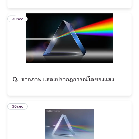
6
30 sec
Q.
จากภาพ แสดงปรากฏการณ์ใดของแสง
7
30 sec