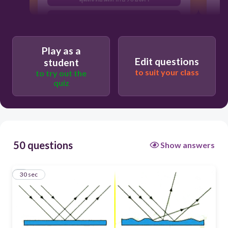
รังสีตกกระทบ รังสีสะท้อน และเส้นแนวฉาก
อยู่ในระนาบเดียวกัน
แสงจะเบนออกจากเส้นแนวฉาก
Play as a
Edit questions
student
มุมตกกระทบจะมีค่ามากกว่ามุมสะท้อน
to suit your class
to try out the
quiz
50 questions
Show answers
1
30 sec