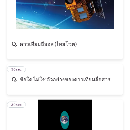
Q.
ดาวเทียมธีออส (ไทยโชต)
37
30 sec
Q.
ข้อใด ไม่ใช่ ตัวอย่างของดาวเทียมสื่อสาร
38
30 sec