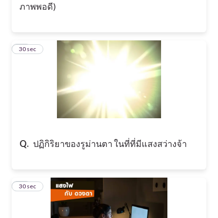
ภาพพอดี)
19
30 sec
Q.
ปฏิกิริยาของรูม่านตา ในที่ที่มีแสงสว่างจ้า
20
30 sec