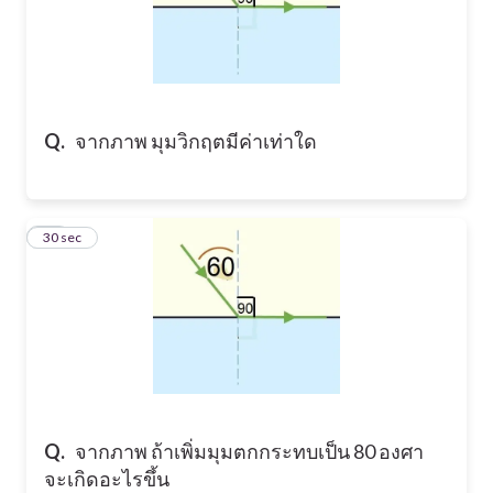
Q.
จากภาพ มุมวิกฤตมีค่าเท่าใด
48
30 sec
Q.
จากภาพ ถ้าเพิ่มมุมตกกระทบเป็น 80 องศา
จะเกิดอะไรขึ้น