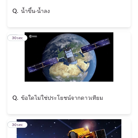
Q.
น้ำขึ้น-น้ำลง
35
30 sec
Q.
ข้อใดไม่ใช่ประโยชน์จากดาวเทียม
36
30 sec