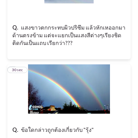
Q.
แสงขาวตกกระทบผิวปริซึม แล้วหักเหออกมา
ด้านตรงข้าม แต่จะแยกเป็นแสงสีต่างๆเรียงชิด
ติดกันเป็นแถบ เรียกว่า???
8
30 sec
Q.
ข้อใดกล่าวถูกต้องเกี่ยวกับ "รุ้ง"