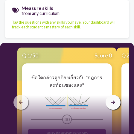
Measure skills
from any curriculum
Tag the questions with any skills you have. Your dashboard will
track each student's mastery of each skill.
Q
1
/
50
Score 0
Q
2
/
ข้อใดกล่าวถูกต้องเกี่ยวกับ "กฎการ
ข
สะท้อนของแสง"
30
มุมสะท้อนเท่ากับ 90 องศา