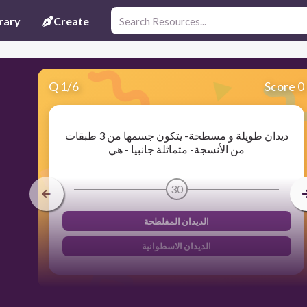
rary
Create
Q
1
/
6
Score 0
ديدان طويلة و مسطحة- يتكون جسمها من 3 طبقات
من الأنسجة- متماثلة جانبيا - هي
30
الديدان المفلطحة
الديدان الاسطوانية