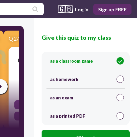
🇬🇧
Log in
Sign up FREE
Give this quiz to my class
Q
2
/
6
Score 0
ديدان أجسامها على شكل أنبوب داخل أنبوب بينهما
as a classroom game
تجويف مملوء بسائل - جسمها له قناة هضمية من
فتحتين - هي
as homework
30
as an exam
الديدان الاسطوانية
as a printed PDF
الديدان المفلطحة