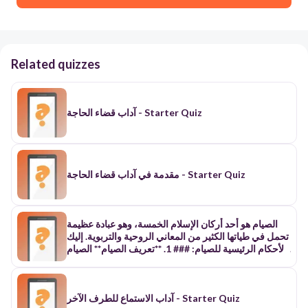
Related quizzes
آداب قضاء الحاجة - Starter Quiz
مقدمة في آداب قضاء الحاجة - Starter Quiz
الصيام هو أحد أركان الإسلام الخمسة، وهو عبادة عظيمة
تحمل في طياتها الكثير من المعاني الروحية والتربوية. إليك
الأحكام الرئيسية للصيام: ### 1. **تعريف الصيام** الصيام
هو الامتناع عن المفطرات (الأكل، الشرب، والجماع) من
طلوع الفجر الصادق إلى غروب الشمس بنية التعبد لله. ###
2. **أنواع الصيام** - **صيام الفرض:** مثل صيام شهر
آداب الاستماع للطرف الآخر - Starter Quiz
رمضان والكفارات. - **صيام النفل:** مثل صيام يومي