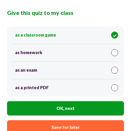
Give this quiz to my class
as a classroom game
as homework
as an exam
as a printed PDF
OK, next
Save for later