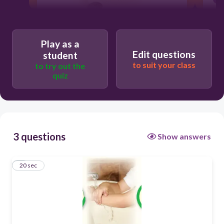
20
Play as a
Edit questions
student
أغسل يدي
to suit your class
to try out the
quiz
لا أغسل يدي
3 questions
Show answers
1
20 sec