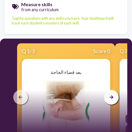
Measure skills
from any curriculum
Tag the questions with any skills you have. Your dashboard will
track each student's mastery of each skill.
Q
1
/
3
Score 0
Q
2
/
بعد قضاء الحاجة