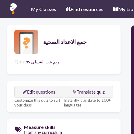
My Classes
Find resources
My Lib
جمع الاعداد الصحية
Quiz
by
ريم بنت الشبيلي
Edit questions
Translate quiz
Customize this quiz to suit
Instantly translate to 100+
your class
languages
Measure skills
from any curriculum