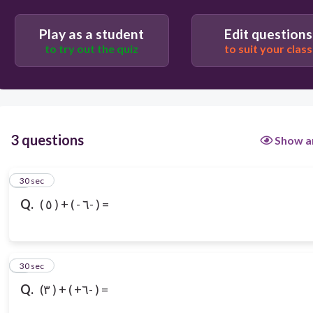
Play as a student
Edit questions
to try out the quiz
to suit your class
3 questions
Show a
1
30 sec
Q.
( ٥ ) + ( - ٦- ) =
2
30 sec
Q.
(٣ ) + ( +٦- ) =