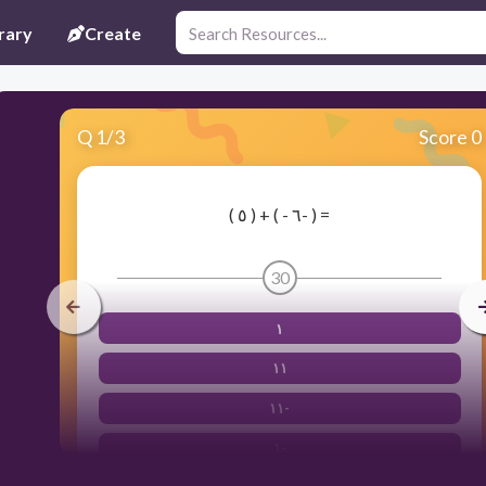
rary
Create
Q
1
/
3
Score 0
( ٥ ) + ( - ٦- ) =
30
١
١١
١١-
١-