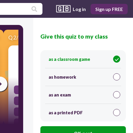
🇬🇧
Log in
Sign up FREE
Give this quiz to my class
Q
2
/
3
Score 0
(٣ ) + ( +٦- ) =
as a classroom game
30
as homework
٩-
as an exam
٣
٣-
as a printed PDF
٩