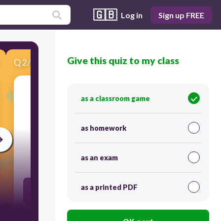
🇬🇧
Log in
Sign up FREE
Give this quiz to my class
Q
2
/
12
Score 0
as a classroom game
​يعد القياس الرياضي من القياسات المباشرة اما
القياس التربوية النفسية من القياسات الغير
مباشرة؟
as homework
as an exam
30
as a printed PDF
صح