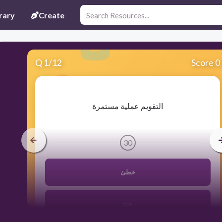
rary
Create
Q
1
/
12
Score 0
​التقويم عملية مستمرة
30
خطئ
صح