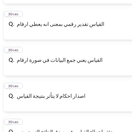
6
30 sec
القياس تقدير رقمي بمعنى انه يعطي ارقام
Q.
7
30 sec
القياس يعني جمع البيانات في صورة ارقام
Q.
8
30 sec
اصدار احكام لا يتأثر بنتيجة القياس
Q.
9
30 sec
تؤثر اخطاء القياس في صدق النتائج التى تسعى
Q.