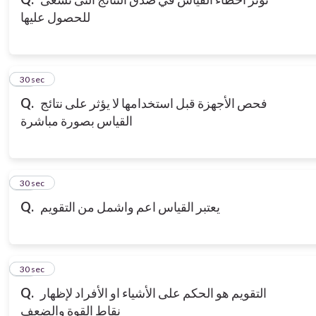
للحصول عليها
10
30 sec
فحص الأجهزة قبل استخدامها لا يؤثر على نتائج
Q.
القياس بصورة مباشرة
11
30 sec
يعتبر القياس اعم واشمل من التقويم
Q.
12
30 sec
التقويم هو الحكم على الأشياء او الأفراد لإظهار
Q.
نقاط القوة والضعف