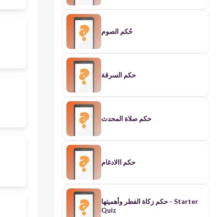
حُكم الصوم
حكم السرقة
حكم صلاة المحدث
حكم االادغام
حكم زكاة الفطر وأهميتها - Starter
Quiz