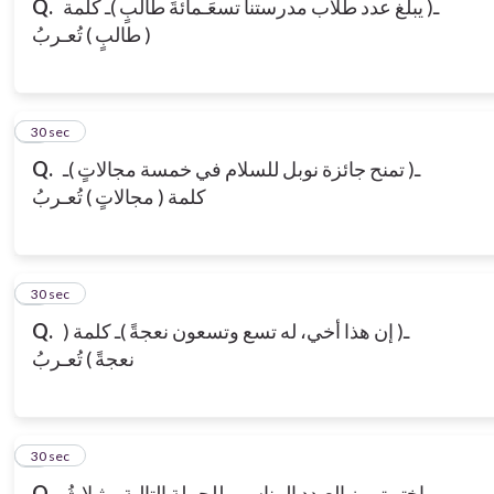
ـ( يبلغ عدد طلاب مدرستنا تسعَـمائةَ طالبٍ )ـ كلمة
Q.
( طالبٍ ) تُعـربُ
7
30 sec
ـ( تمنح جائزة نوبل للسلام في خمسة مجالاتٍ )ـ
Q.
كلمة ( مجالاتٍ ) تُعـربُ
8
30 sec
ـ( إن هذا أخي، له تسع وتسعون نعجةً )ـ كلمة (
Q.
نعجةً ) تُعـربُ
9
30 sec
اختر تمييز العـدد المناسب للجملة التالية ــ ثـلاثُ
Q.