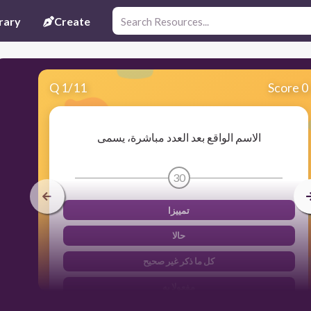
rary
Create
Q
1
/
11
Score 0
الاسم الواقع بعد العدد مباشرة، يسمى
30
تمييزا
حالا
كل ما ذكر غير صحيح
مفعولا به