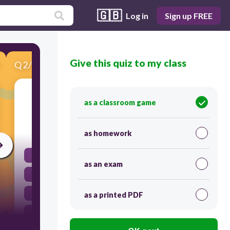
🇬🇧
Log in
Sign up FREE
Give this quiz to my class
Q
2
/
11
Score 0
حكم تمييز الأعداد ( 3 – 10 ) دائما يكون
as a classroom game
30
as homework
جمعا مجرورا
as an exam
مفردا مجرورا
مفردا منصوبا
as a printed PDF
لا تمييز لها