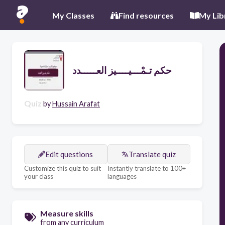
My Classes
Find resources
My Lib
حكم تـمْـــيــــيز العـــــدد
Quiz
by
Hussain Arafat
Edit questions
Translate quiz
Customize this quiz to suit
Instantly translate to 100+
your class
languages
Measure skills
from any curriculum