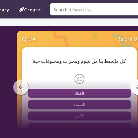
rary
Create
Q
1
/
4
Score 0
كل مايحيط بنا من نجوم ومجرات ومخلوقات حية
60
الفلك
السماء
الكون
الفضاء