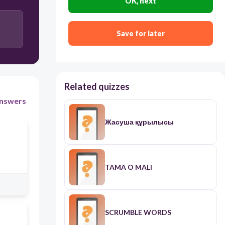
OK, next
Save for later
Related quizzes
nswers
Жасуша құрылысы
TAMA O MALI
SCRUMBLE WORDS