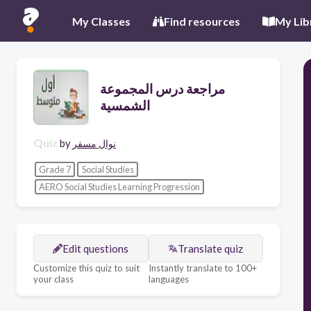
My Classes
Find resources
My Lib
مراجعة درس المجموعة
الشمسية
Quiz
نوال مسفر
by
Grade 7
Social Studies
AERO Social Studies Learning Progression
Edit questions
Translate quiz
Customize this quiz to suit
Instantly translate to 100+
your class
languages