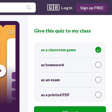
🇬🇧
Log in
Sign up FREE
Give this quiz to my class
Q
2
/
4
Score 0
أقرب الكواكب إلى الشمس
as a classroom game
45
as homework
المريخ
as an exam
نبتون
الأرض
as a printed PDF
عطارد