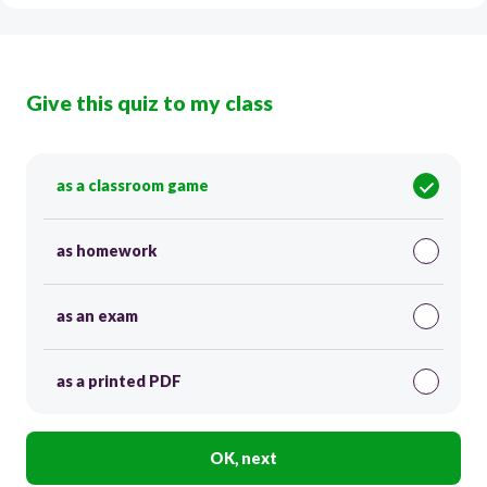
Give this quiz to my class
as a classroom game
as homework
as an exam
as a printed PDF
OK, next