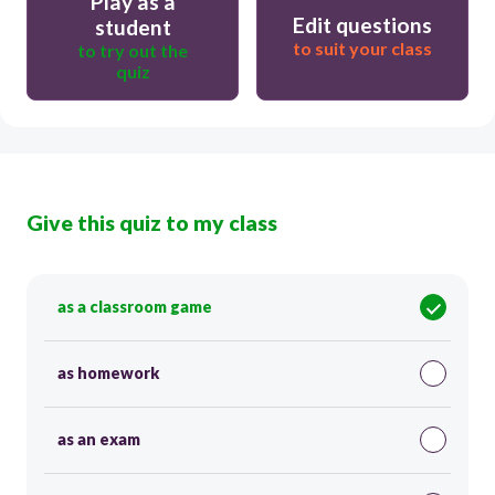
Play as a
Edit questions
student
to suit your class
to try out the
quiz
Give this quiz to my class
as a classroom game
as homework
as an exam