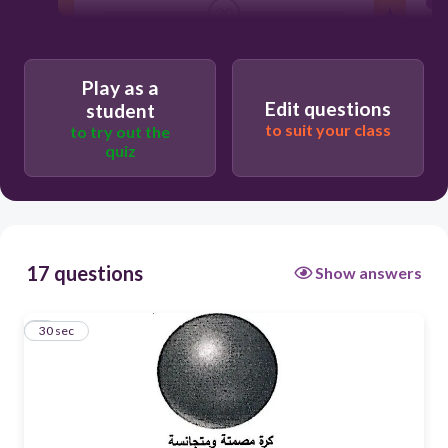
30
Play as a
Edit questions
student
to suit your class
to try out the
quiz
17 questions
Show answers
1
30 sec