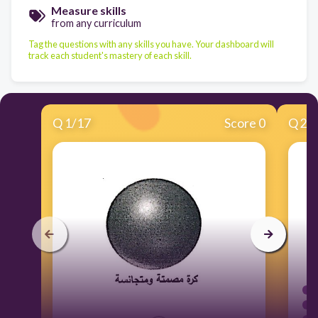
Measure skills
from any curriculum
Tag the questions with any skills you have. Your dashboard will
track each student's mastery of each skill.
Q
1
/
17
Score 0
Q
2
/