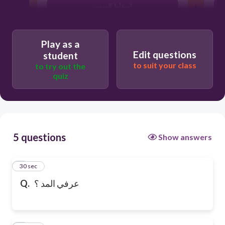
اسقاط الصوت
Play as a
Edit questions
student
to suit your class
to try out the
quiz
5 questions
Show answers
1
30 sec
Q.
عرفي المد ؟