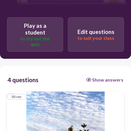
ريشية
ركامية
Play as a
Edit questions
student
to suit your class
to try out the
quiz
4 questions
Show answers
1
30 sec