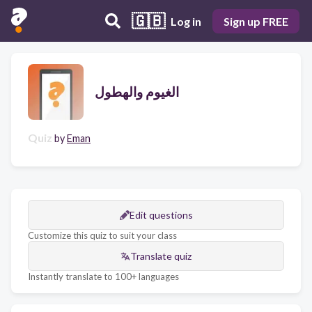
🇬🇧
Log in
Sign up FREE
الغيوم والهطول
Quiz
by
Eman
Edit questions
Customize this quiz to suit your class
Translate quiz
Instantly translate to 100+ languages