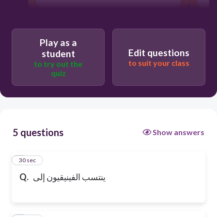
Play as a
Edit questions
student
to suit your class
to try out the
quiz
5 questions
Show answers
1
30 sec
ينتسب الفينيقيون إلى
Q.