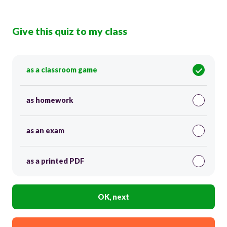
Give this quiz to my class
as a classroom game
as homework
as an exam
as a printed PDF
OK, next