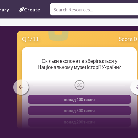
rary
Create
Q
1
/
11
Score 0
Скільки експонатів зберігається у
Національному музеї історії України?
30
понад 100 тисяч
понад 500 тисяч
понад 200 тисяч
понад 300 тисяч