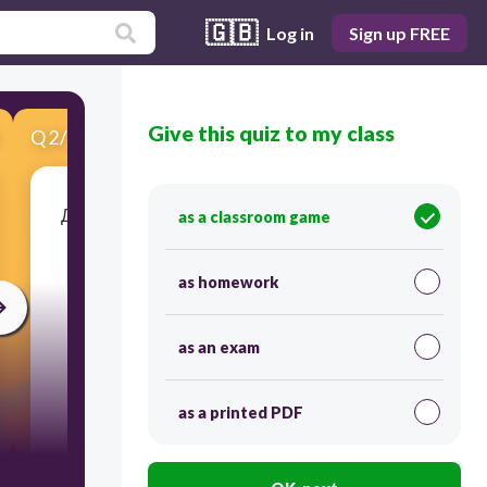
🇬🇧
Log in
Sign up FREE
Give this quiz to my class
Q
2
/
11
Score 0
До якого виду історичних джерел належить
as a classroom game
зображена пам'ятка?
as homework
as an exam
as a printed PDF
30