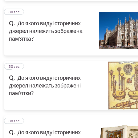
8
30 sec
Q.
До якого виду історичних
джерел належить зображена
пам'ятка?
9
30 sec
Q.
До якого виду історичних
джерел належать зображені
пам'ятки?
10
30 sec
Q.
До якого виду історичних