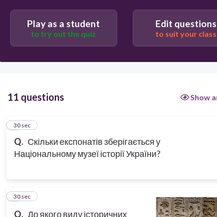
Play as a student
Edit questions
to try out the quiz
to suit your class
11 questions
Show a
1
30 sec
Q.
Скільки експонатів зберігається у
Національному музеї історії України?
2
30 sec
Q.
До якого виду історичних