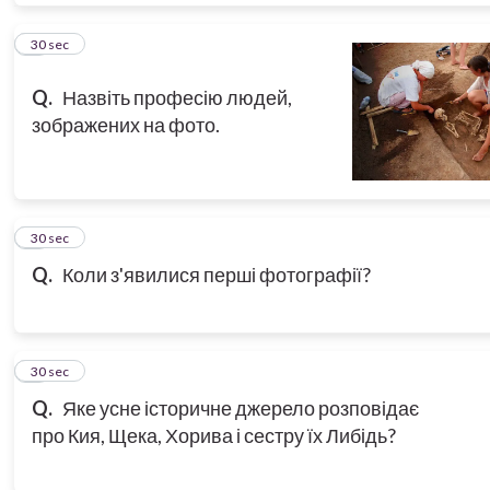
5
30 sec
Q.
Назвіть професію людей,
зображених на фото.
6
30 sec
Q.
Коли з'явилися перші фотографії?
7
30 sec
Q.
Яке усне історичне джерело розповідає
про Кия, Щека, Хорива і сестру їх Либідь?