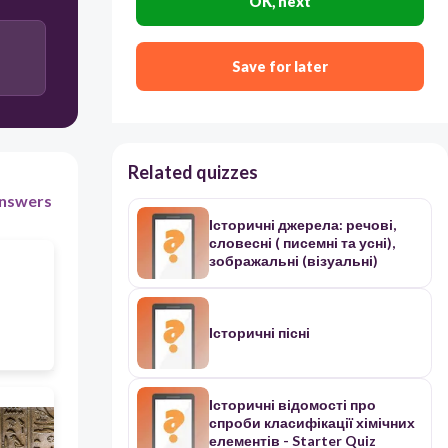
OK, next
речових
усних
Save for later
візуальних
писемних
Related quizzes
nswers
Історичні джерела: речові,
словесні ( писемні та усні),
зображальні (візуальні)
Історичні пісні
Історичні відомості про
спроби класифікації хімічних
елементів - Starter Quiz