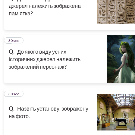
джерел належить зображена
пам'ятка?
3
30 sec
Q.
До якого виду усних
історичних джерел належить
зображений персонаж?
4
30 sec
Q.
Назвіть установу, зображену
на фото.