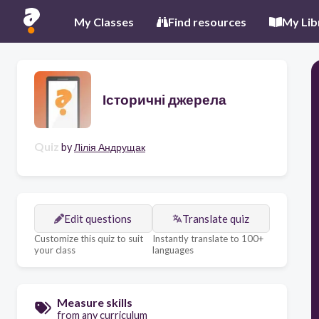
My Classes
Find resources
My Lib
Історичні джерела
Quiz
by
Лілія Андрущак
Edit questions
Translate quiz
Customize this quiz to suit
Instantly translate to 100+
your class
languages
Measure skills
from any curriculum