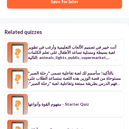
Save for later
Related quizzes
أنت خبير في تصميم الألعاب التعليمية وأرغب في تطوير
لعبة بسيطة ومسلية تساعد الأطفال على تعلم الكلمات
التالية: animals, lights, public, supermarket,
streets, clean, recycle, TV, save, shower. أرجو أن
تصف مفهوم اللعبة بشكل واضح، مع تحديد طريقة اللعب
والهدف منها، بحيث تكون ممتعة وسهلة الفهم للأطفال
بالتأكيد! سأصمم لك لعبة تفاعلية تسمى "رحلة الصبر"
وتساعدهم على ربط الكلمات بسياقاتها بشكل فعال.
مستوحاة من قصة الوزير. هذه اللعبة ستساعد الطلاب على
فهم الدرس بطريقة ممتعة وتفاعلية. لعبة "رحلة الصبر":
الهدف: الوصول إلى نهاية اللعبة (العفو من الحاكم) عن
طريق الإجابة على الأسئلة وتطبيق وصفات الصبر. الأدوات:
لوحة لعب كبيرة مرسوم عليها مسار من 20 خانة حجر نرد
مفهوم القوة وأنواعها - Starter Quiz
بطاقات أسئلة قطع لعب تمثل اللاعبين طريقة اللعب:
يقسم الصف إلى مجموعات صغيرة (3-4 طلاب في كل
مجموعة). كل مجموعة تختار قطعة لعب تمثلها. يتناوب
الطلاب على رمي النرد والتحرك على اللوحة. عند الوقوف
على خانة، يسحب الطالب بطاقة سؤال ويجيب عليه.