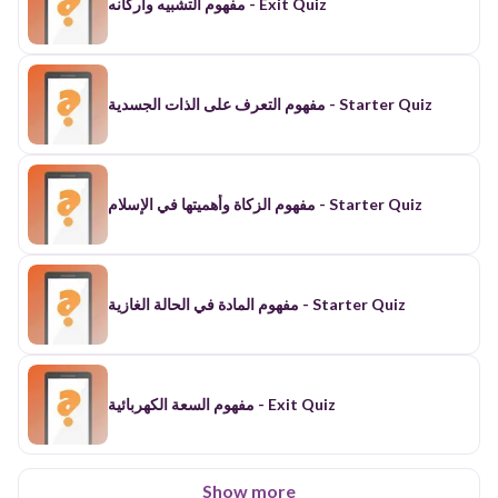
مفهوم التشبيه وأركانه - Exit Quiz
الإجابة الصحيحة تسمح للاعب بالبقاء في مكانه، والخاطئة
تعيده خانة للوراء. بعض الخانات تحمل "وصفات الصبر"
التي ذكرها الوزير، وعند الوقوف عليها يتقدم اللاعب خانتين.
أول من يصل إلى النهاية يفوز باللعبة. أسئلة اللعبة: ما سبب
غضب الحاكم على وزيره؟ أ) ذنب اقترفه ب) خيانة ج) سوء
مفهوم التعرف على الذات الجسدية - Starter Quiz
إدارة أين حبس الحاكم وزيره؟ أ) في قصر فخم ب) في
بيت ضيق ومظلم ج) في سجن عام ما نوع الطعام الذي
قدم للوزير؟ أ) طعام فاخر ب) خبز شعير وملح ج) فواكه
وخضروات كم عدد الوصفات التي ذكرها الوزير؟ أ) 4 ب) 5
ج) 6 ما هي الوصفة الأولى التي ذكرها الوزير؟ أ) الصبر ب)
مفهوم الزكاة وأهميتها في الإسلام - Starter Quiz
الثقة بالله ج) الرضا بالقضاء أكمل العبارة: "الصبر خير ما
استعمله …" أ) الأقوياء ب) الحكماء ج) الممتحنون ما معنى
"من ساعة إلى ساعة فرج"؟ أ) الفرج قريب ب) الوقت يمر
بسرعة ج) الساعات متشابهة كيف كانت حالة الوزير
الجسدية رغم السجن؟ أ) مريضة ب) ضعيفة ج) على حالها
مفهوم المادة في الحالة الغازية - Starter Quiz
لم تتغير ماذا فعل الحاكم في النهاية؟ أ) زاد العقوبة ب) عفا
عن الوزير ج) نفاه من البلاد ما هي الفكرة الرئيسية للقصة؟
أ) قسوة الحكام ب) أهمية الصبر وقت الشدة ج) ضعف
الوزراء هذه اللعبة ستساعد الطلاب على مراجعة
المعلومات الواردة في النص بطريقة ممتعة وتفاعلية، كما
ستعزز مفهوم الصبر وأهميته في مواجهة الصعاب.
مفهوم السعة الكهربائية - Exit Quiz
Show more