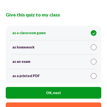
Give this quiz to my class
as a classroom game
as homework
as an exam
as a printed PDF
OK, next