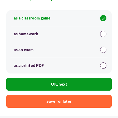
as a classroom game
as homework
as an exam
as a printed PDF
OK, next
Save for later