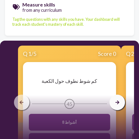
Measure skills
from any curriculum
Tag the questions with any skills you have. Your dashboard will
track each student's mastery of each skill.
Q
1
/
5
Score 0
Q
2
/
​كم شوط نطوف حول الكعبة
45
8 أشواط