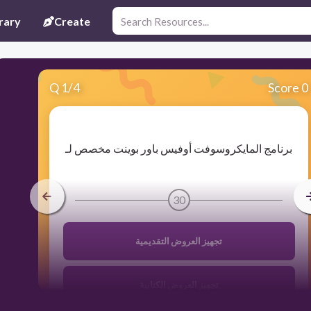
rary
Create
Q
1
/
4
Score 0
​برنامج المايكروسوفت أوفيس باور بوينت مخصص لـ
30
تجهيز العروض التقديمية
تجهيز العروض الكتابية