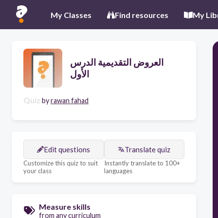
My Classes
Find resources
My Lib
العروض التقديمية الدرس
الأول
Quiz
by
rawan fahad
Edit questions
Translate quiz
Customize this quiz to suit
Instantly translate to 100+
your class
languages
Measure skills
from any curriculum