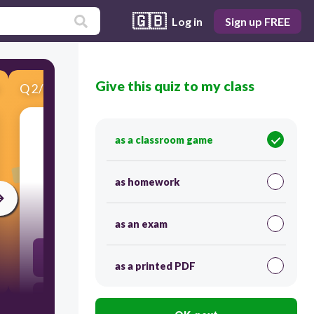
🇬🇧
Log in
Sign up FREE
Give this quiz to my class
Q
2
/
4
Score 0
as a classroom game
​الأجزاء الخاصة بالمكونات المشتركة بين برامج
المجموعة المتكتبية مثل:
as homework
30
as an exam
شريط الوصول السريع
as a printed PDF
معاينة الشرايح