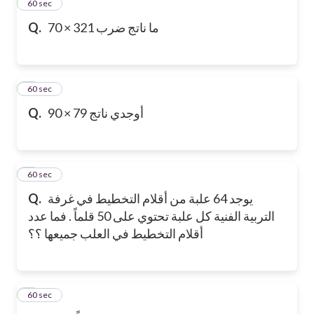
2
60 sec
Q.
ما ناتج ضرب 321 × 70
3
60 sec
Q.
أوجدي ناتج 79 × 90
4
60 sec
Q.
يوجد 64 علبة من أقلام التخطيط في غرفة
التربية الفنية كل علبة تحتوي على 50 قلماً . فما عدد
أقلام التخطيط في العلب جميعها ؟؟
5
60 sec