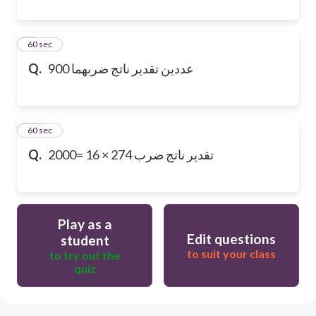
9
60 sec
Q.
عددين تقدير ناتج ضربهما 900
10
60 sec
Q.
تقدير ناتج ضرب 274 × 16 =2000
Play as a
Edit questions
student
to suit your class
to try out the
quiz