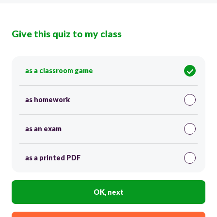
Give this quiz to my class
as a classroom game
as homework
as an exam
as a printed PDF
OK, next