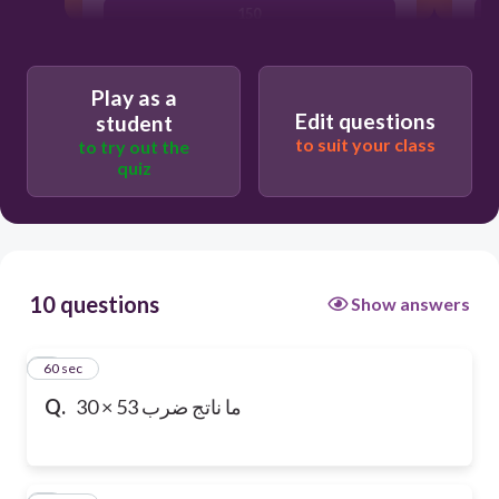
150
Play as a
Edit questions
student
to suit your class
to try out the
quiz
10 questions
Show answers
1
60 sec
Q.
ما ناتج ضرب 53 × 30