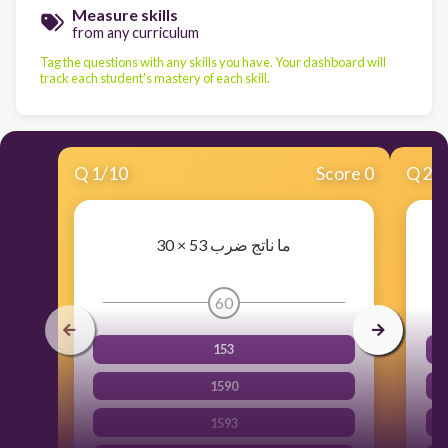
Measure skills
from any curriculum
Tag the questions with any skills you have. Your dashboard will
track each student's mastery of each skill.
Q
1
/
10
Score 0
Q
2
/
ما ناتج ضرب 53 × 30
60
153
1590
1593