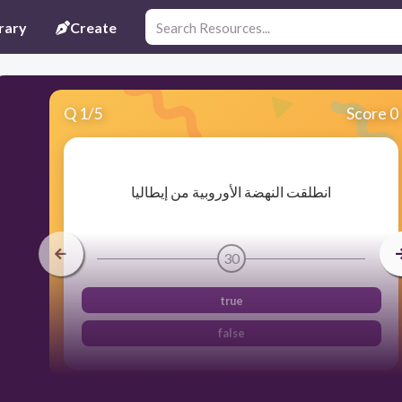
rary
Create
Q
1
/
5
Score 0
​انطلقت النهضة الأوروبية من إيطاليا
30
true
false