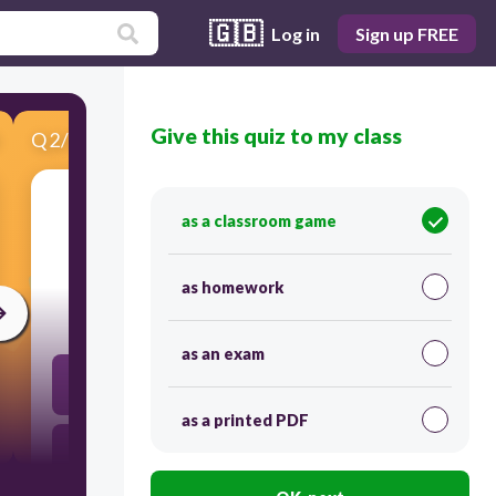
🇬🇧
Log in
Sign up FREE
Give this quiz to my class
Q
2
/
5
Score 0
as a classroom game
​القرن الذي يمثل بداية النهضة الأوروبية
as homework
30
as an exam
التاسع عشر
as a printed PDF
الثالث عشر