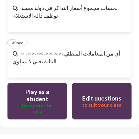
لحساب مجموع أسعار التذاكر في دولة معينة
Q.
نوظف دالة الاستعلام
9
30 sec
= ، =>، =<،>،<،<> أي من المعاملات المنطقية
Q.
التالية تعني لا يساوي
Play as a
Edit questions
student
to suit your class
to try out the
quiz