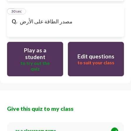
7
30 sec
Q.
مصدر الطاقة على الأرض
Play as a
Edit questions
student
to suit your class
to try out the
quiz
Give this quiz to my class
as a classroom game