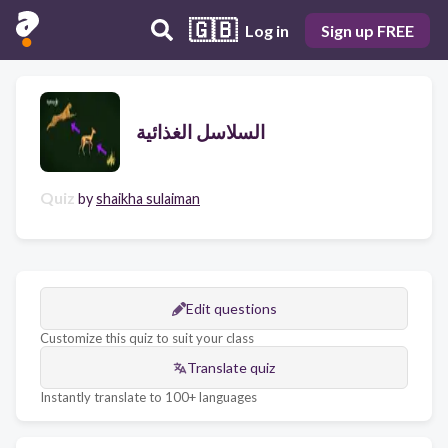
🇬🇧
Log in
Sign up FREE
السلاسل الغذائية
Quiz
by
shaikha sulaiman
Edit questions
Customize this quiz to suit your class
Translate quiz
Instantly translate to 100+ languages