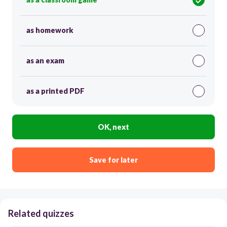
as homework
as an exam
as a printed PDF
OK, next
Save for later
Related quizzes