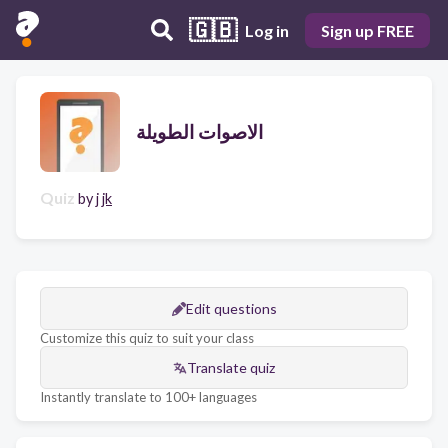
🇬🇧
Log in
Sign up FREE
الاصوات الطويلة
Quiz
by
j jk
Edit questions
Customize this quiz to suit your class
Translate quiz
Instantly translate to 100+ languages