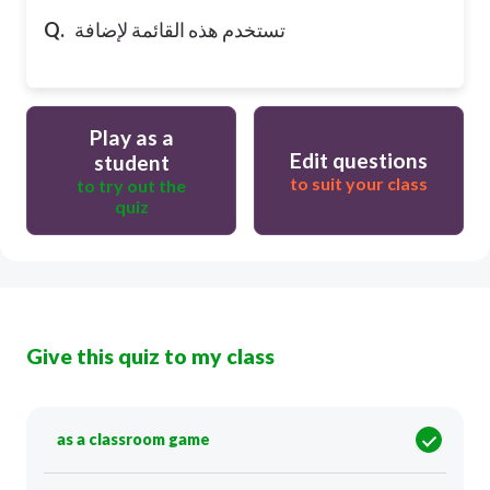
تستخدم هذه القائمة لإضافة
Q.
Play as a
Edit questions
student
to suit your class
to try out the
quiz
Give this quiz to my class
as a classroom game