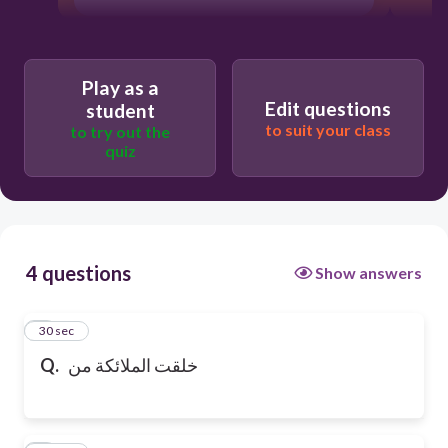
Play as a
Edit questions
student
to suit your class
to try out the
quiz
4 questions
Show answers
1
30 sec
Q.
خلقت الملائكة من