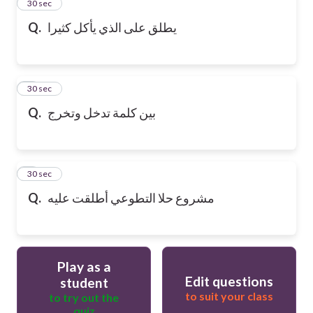
2
30 sec
يطلق على الذي يأكل كثيرا
Q.
3
30 sec
بين كلمة تدخل وتخرج
Q.
4
30 sec
مشروع حلا التطوعي أطلقت عليه
Q.
Play as a
Edit questions
student
to suit your class
to try out the
quiz