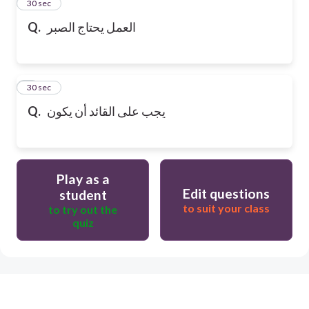
2
30 sec
العمل يحتاج الصبر
Q.
3
30 sec
يجب على القائد أن يكون
Q.
Play as a
Edit questions
student
to suit your class
to try out the
quiz