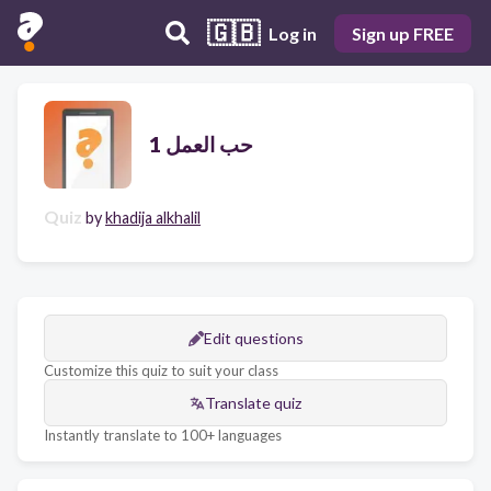
🇬🇧
Log in
Sign up FREE
حب العمل 1
Quiz
by
khadija alkhalil
Edit questions
Customize this quiz to suit your class
Translate quiz
Instantly translate to 100+ languages