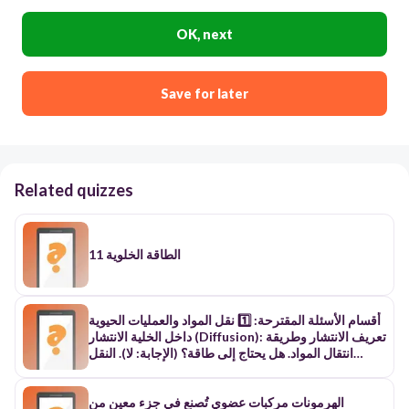
OK, next
Save for later
Related quizzes
الطاقة الخلوية 11
أقسام الأسئلة المقترحة: 1️⃣ نقل المواد والعمليات الحيوية
داخل الخلية الانتشار (Diffusion): تعريف الانتشار وطريقة
انتقال المواد. هل يحتاج إلى طاقة؟ (الإجابة: لا). النقل
النشط (Active Transport): كيف تنتقل المواد عكس
تدرّج التركيز. هل يحتاج إلى طاقة؟ (الإجابة: نعم، يحتاج
طاقة على شكل ATP). الخاصية الأسموزية (Osmosis):
الهرمونات مركبات عضوي تُصنع في جزء معين من