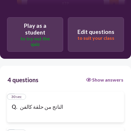
ATP
Play as a
Edit questions
student
to suit your class
to try out the
quiz
4 questions
Show answers
1
30 sec
الناتج من حلقة كالفن
Q.