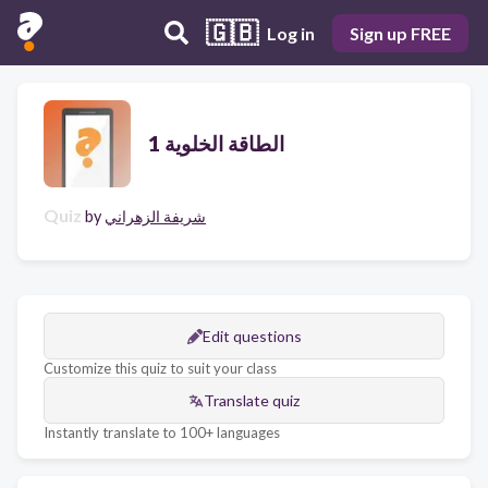
🇬🇧
Log in
Sign up FREE
الطاقة الخلوية 1
Quiz
شريفة الزهراني
by
Edit questions
Customize this quiz to suit your class
Translate quiz
Instantly translate to 100+ languages