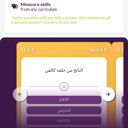
Measure skills
from any curriculum
Tag the questions with any skills you have. Your dashboard will
track each student's mastery of each skill.
Q
1
/
4
Score 0
Q
2
/
الناتج من حلقة كالفن
30
2 ATP
الجلوكوز
NADPH