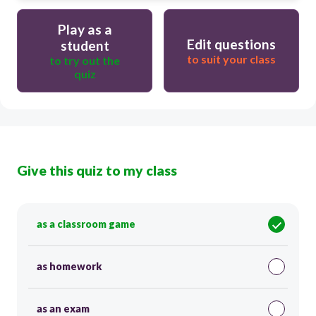
Play as a
Edit questions
student
to suit your class
to try out the
quiz
Give this quiz to my class
as a classroom game
as homework
as an exam