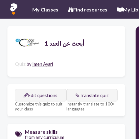
My Classes
Find resources
My Lib
أبحث عن العدد 1
Quiz
by
Imen Ayari
Edit questions
Translate quiz
Customize this quiz to suit
Instantly translate to 100+
your class
languages
Measure skills
from any curriculum