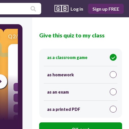
🇬🇧
Log in
Sign up FREE
Give this quiz to my class
Q
2
/
8
Score 0
أنا العدد اللاحق مباشرة ل177
as a classroom game
60
as homework
187
as an exam
166
188
as a printed PDF
178