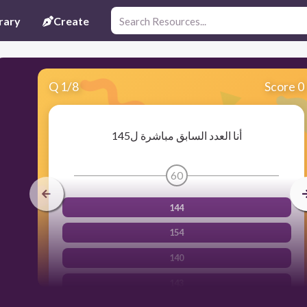
rary
Create
Q
1
/
8
Score 0
أنا العدد السابق مباشرة ل145
60
144
154
140
143