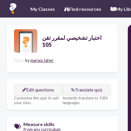
My Classes
Find resources
My Lib
اختبار تشخيصي لمقرر تقن
105
Quiz
by
marwa taher
Edit questions
Translate quiz
Customize this quiz to suit
Instantly translate to 100+
your class
languages
Measure skills
from any curriculum