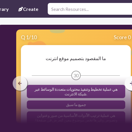
rary
Create
Q
1
/
10
Score 0
ما المقصود بتصميم موقع انترنت
30
هي عملية تخطيط وتنفيذ محتويات متعددة الوسائط عبر
شبكة الانترنت.
جميع ما سبق
هي عملية ترتيب الأدوات الأساسية من صور وعنواين
ونصوص وغيرها تخص موضوع معين لتعرض في صفحة/
صفحات على شبكة الإنترنت.