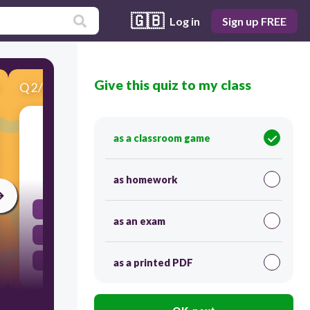
🇬🇧
Log in
Sign up FREE
Give this quiz to my class
Q
2
/
10
Score 0
من برامج تصفح المواقع الالكترونية
as a classroom game
30
as homework
Google Chrome
as an exam
PHOTOSHOP
Ms Access
as a printed PDF